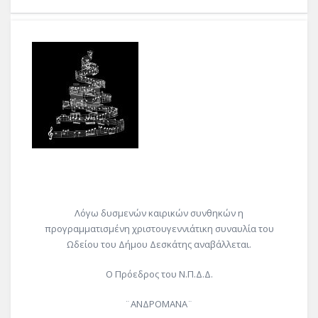
Λόγω δυσμενών καιρικών συνθηκών η
προγραμματισμένη χριστουγεννιάτικη συναυλία του
Ωδείου του Δήμου Δεσκάτης αναβάλλεται.
Ο Πρόεδρος του Ν.Π.Δ.Δ.
¨ΑΝΔΡΟΜΑΝΑ¨