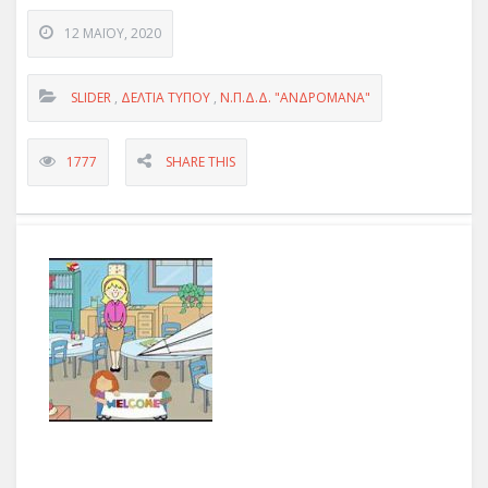
12 ΜΑΪ́ΟΥ, 2020
SLIDER
,
ΔΕΛΤΊΑ ΤΎΠΟΥ
,
Ν.Π.Δ.Δ. "ΑΝΔΡΟΜΑΝΑ"
1777
SHARE THIS