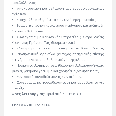
περιβάλλοντος.
Αποκατάσταση και βελτίωση των ενδοοικογενειακών
σχέσεων.
Στοιχειώδη καθαριότητα και Συντήρηση κατοικίας.
Ευαισθητοποίηση κοινωνικού περίγυρου και ανάπτυξη
δικτύου εθελοντών.
Συνεργασία με κοινωνικές υπηρεσίες (Κέντρα Υγείας,
Κοινωνική Πρόνοια, Ταχυδρομεία κ.λ.π.).
Κλείσιμο ραντεβού και παραπομπές στο Κέντρο Υγείας.
Νοσηλευτική φροντίδα (έλεγχος αρτηριακής πίεσης,
σακχάρου, ενέσεις, εμβολιασμοί γρίπης κ.λ.π.).
Πρακτικές εξυπηρετήσεις (θεώρηση βιβλιαρίων Υγείας,
ψώνια, φάρμακα γράψιμο και χορηγία, εξόφληση κ.λ.π.).
Συντροφιά, συνοδεία μοναχικών ατόμων.
Συνεργασία με φυσιοθεραπευτή και αρμοδιότητα για
συντάξεις.
Ώρες λειτουργίας:
Πρωί από 7:30 έως 3:00
Τηλέφωνα:
2462351137