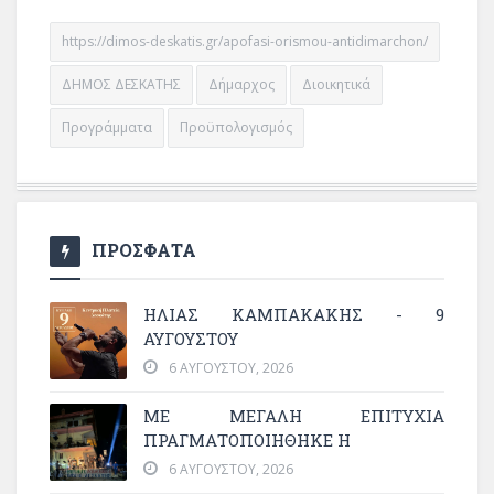
https://dimos-deskatis.gr/apofasi-orismou-antidimarchon/
ΔΗΜΟΣ ΔΕΣΚΑΤΗΣ
Δήμαρχος
Διοικητικά
Προγράμματα
Προϋπολογισμός
ΠΡΟΣΦΑΤΑ
ΗΛΙΑΣ ΚΑΜΠΑΚΑΚΗΣ - 9
ΑΥΓΟΥΣΤΟΥ
6 ΑΥΓΟΎΣΤΟΥ, 2026
ΜΕ ΜΕΓΆΛΗ ΕΠΙΤΥΧΊΑ
ΠΡΑΓΜΑΤΟΠΟΙΉΘΗΚΕ Η
6 ΑΥΓΟΎΣΤΟΥ, 2026