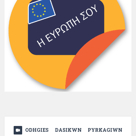
ODHGIES DASIKWN PYRKAGIWN