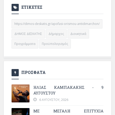
ΕΤΙΚΕΤΕΣ
https://dimos-deskatis.gr/apofasi-orismou-antidimarchon/
ΔΗΜΟΣ ΔΕΣΚΑΤΗΣ
Δήμαρχος
Διοικητικά
Προγράμματα
Προϋπολογισμός
ΠΡΟΣΦΑΤΑ
ΗΛΙΑΣ ΚΑΜΠΑΚΑΚΗΣ - 9
ΑΥΓΟΥΣΤΟΥ
6 ΑΥΓΟΎΣΤΟΥ, 2026
ΜΕ ΜΕΓΆΛΗ ΕΠΙΤΥΧΊΑ