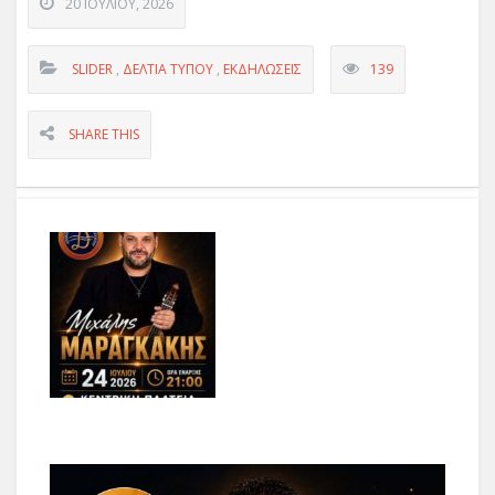
20 ΙΟΥΛΊΟΥ, 2026
SLIDER
,
ΔΕΛΤΊΑ ΤΎΠΟΥ
,
ΕΚΔΗΛΏΣΕΙΣ
139
SHARE THIS