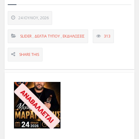
24 ΙΟΥΛΊΟΥ, 2026
SLIDER
,
ΔΕΛΤΊΑ ΤΎΠΟΥ
,
ΕΚΔΗΛΏΣΕΙΣ
313
SHARE THIS