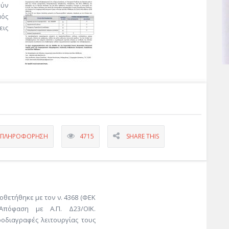
ύν
ός
ις
- ΠΛΗΡΟΦΟΡΗΣΗ
4715
SHARE THIS
οθετήθηκε με τον ν. 4368 (ΦΕΚ
 Απόφαση με Α.Π. Δ23/ΟΙΚ.
προδιαγραφές λειτουργίας τους