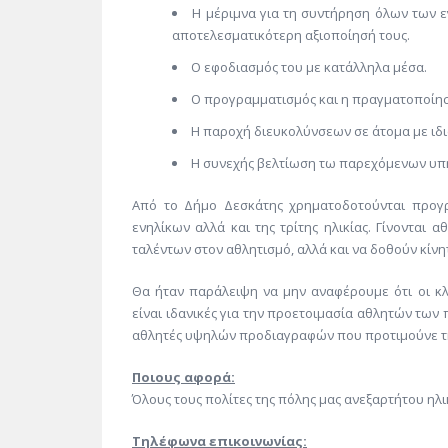
Η μέριμνα για τη συντήρηση όλων των ε
αποτελεσματικότερη αξιοποίησή τους.
Ο εφοδιασμός του με κατάλληλα μέσα.
Ο προγραμματισμός και η πραγματοποίη
Η παροχή διευκολύνσεων σε άτομα με ιδ
Η συνεχής βελτίωση τω παρεχόμενων υπ
Από το Δήμο Δεσκάτης χρηματοδοτούνται προγρ
ενηλίκων αλλά και της τρίτης ηλικίας. Γίνονται
ταλέντων στον αθλητισμό, αλλά και να δοθούν κίνητ
Θα ήταν παράλειψη να μην αναφέρουμε ότι οι κλ
είναι ιδανικές για την προετοιμασία αθλητών των
αθλητές υψηλών προδιαγραφών που προτιμούνε την
Ποιους αφορά:
Όλους τους πολίτες της πόλης μας ανεξαρτήτου ηλι
Τηλέφωνα επικοινωνίας: