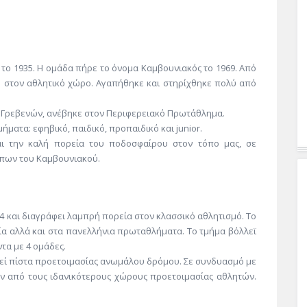
ο 1935. Η ομάδα πήρε το όνομα Καμβουνιακός το 1969. Από
ου στον αθλητικό χώρο. Αγαπήθηκε και στηρίχθηκε πολύ από
. Γρεβενών, ανέβηκε στον Περιφερειακό Πρωτάθλημα.
ματα: εφηβικό, παιδικό, προπαιδικό και junior.
ται την καλή πορεία του ποδοσφαίρου στον τόπο μας, σε
ώπων του Καμβουνιακού.
4 και διαγράφει λαμπρή πορεία στον κλασσικό αθλητισμό. Το
α αλλά και στα πανελλήνια πρωταθλήματα. Το τμήμα βόλλεϊ
α με 4 ομάδες.
θεί πίστα προετοιμασίας ανωμάλου δρόμου. Σε συνδυασμό με
αν από τους ιδανικότερους χώρους προετοιμασίας αθλητών.