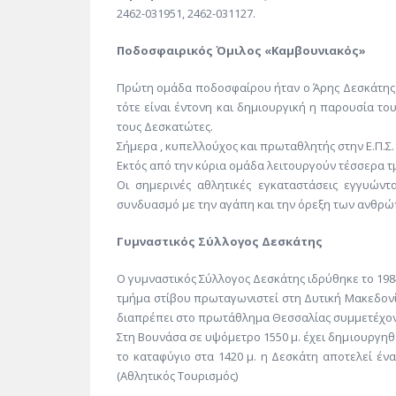
2462-031951, 2462-031127.
Ποδοσφαιρικός Όμιλος «Καμβουνιακός»
Πρώτη ομάδα ποδοσφαίρου ήταν ο Άρης Δεσκάτης τ
τότε είναι έντονη και δημιουργική η παρουσία τ
τους Δεσκατώτες.
Σήμερα , κυπελλούχος και πρωταθλητής στην Ε.Π.Σ
Εκτός από την κύρια ομάδα λειτουργούν τέσσερα τμή
Οι σημερινές αθλητικές εγκαταστάσεις εγγυών
συνδυασμό με την αγάπη και την όρεξη των ανθρ
Γυμναστικός Σύλλογος Δεσκάτης
Ο γυμναστικός Σύλλογος Δεσκάτης ιδρύθηκε το 198
τμήμα στίβου πρωταγωνιστεί στη Δυτική Μακεδονί
διαπρέπει στο πρωτάθλημα Θεσσαλίας συμμετέχοντ
Στη Βουνάσα σε υψόμετρο 1550 μ. έχει δημιουργη
το καταφύγιο στα 1420 μ. η Δεσκάτη αποτελεί έν
(Αθλητικός Τουρισμός)