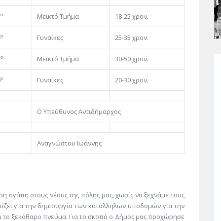
ο
3
Μεικτό Τμήμα
18-25 χρον.
ο
4
Γυναίκες
25-35 χρον.
ο
5
Μεικτό Τμήμα
30-50 χρον.
ο
6
Γυναίκες
20-30 χρον.
Ο Υπεύθυνος Αντιδήμαρχος
Αναγνώστου Ιωάννης
η αγάπη στους νέους της πόλης μας, χωρίς να ξεχνάμε τους
ντίζει για την δημιουργία των κατάλληλων υποδομών για την
 το ξεκάθαρο πνεύμα. Για το σκοπό ο Δήμος μας προχώρησε