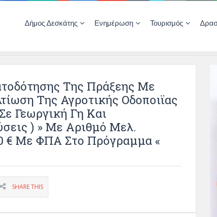
Δήμος Δεσκάτης
Ενημέρωση
Τουρισμός
Δρασ
Ποιότητας Ζωής
ΚΕΝΤΡΟ ΚΟΙΝΟΤΗΤΑΣ ΔΕΣΚΑΤΗΣ
Δημοπρασίες-Διαγωνισμοί – Έργα
Απολογισμοί – Ισολογισμοί Δήμου
Δηλώσεις περιουσιακής κατάστασης αιρετών
ΚΕΝΤΡΟ ΚΟΙΝΟΤΗΤΑΣ – ΠΛΗΡΟΦΟΡΗΣΗ
τοδότησης Της Πράξεης Με
ελτίωση Της Αγροτικής Οδοποιϊας
Σε Γεωργική Γη Και
σεις ) » Με Αριθμό Μελ.
00 € Με ΦΠΑ Στο Πρόγραμμα «
SHARE THIS