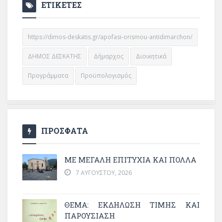
ΕΤΙΚΕΤΕΣ
https://dimos-deskatis.gr/apofasi-orismou-antidimarchon/
ΔΗΜΟΣ ΔΕΣΚΑΤΗΣ
Δήμαρχος
Διοικητικά
Προγράμματα
Προϋπολογισμός
ΠΡΟΣΦΑΤΑ
ΜΕ ΜΕΓΆΛΗ ΕΠΙΤΥΧΊΑ ΚΑΙ ΠΟΛΛΆ
7 ΑΥΓΟΎΣΤΟΥ, 2026
ΘΈΜΑ: ΕΚΔΉΛΩΣΗ ΤΙΜΉΣ ΚΑΙ
ΠΑΡΟΥΣΊΑΣΗ