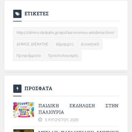
ΕΤΙΚΕΤΕΣ
https://dimos-deskatis.gr/apofasi-orismou-antidimarchon/
ΔΗΜΟΣ ΔΕΣΚΑΤΗΣ
Δήμαρχος
Διοικητικά
Προγράμματα
Προϋπολογισμός
ΠΡΟΣΦΑΤΑ
ΠΑΙΔΙΚΗ ΕΚΔΗΛΩΣΗ ΣΤΗΝ
ΠΑΛΙΟΥΡΙΑ
5 ΑΥΓΟΎΣΤΟΥ, 2026