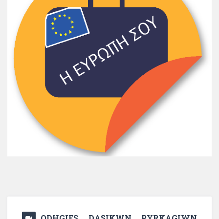
ODHGIES DASIKWN PYRKAGIWN