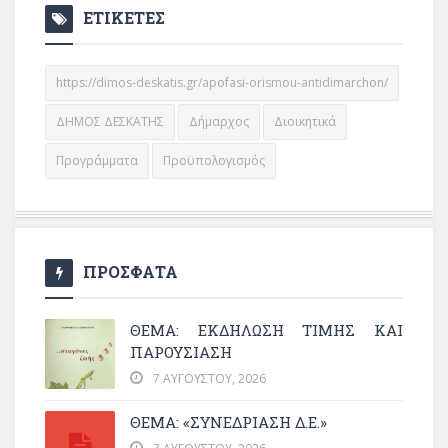
ΕΤΙΚΕΤΕΣ
https://dimos-deskatis.gr/apofasi-orismou-antidimarchon/
ΔΗΜΟΣ ΔΕΣΚΑΤΗΣ
Δήμαρχος
Διοικητικά
Προγράμματα
Προϋπολογισμός
ΠΡΟΣΦΑΤΑ
ΘΈΜΑ: ΕΚΔΉΛΩΣΗ ΤΙΜΉΣ ΚΑΙ
ΠΑΡΟΥΣΊΑΣΗ
7 ΑΥΓΟΎΣΤΟΥ, 2026
ΘΕΜΑ: «ΣΥΝΕΔΡΊΑΣΗ Δ.Ε.»