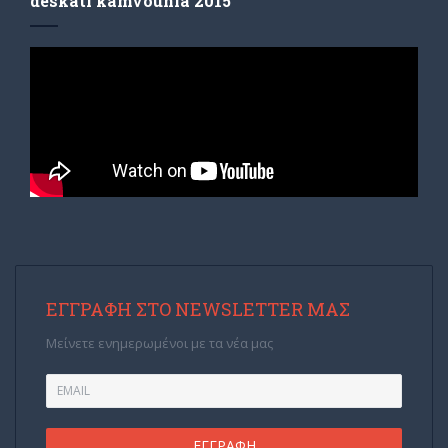
deskati kamvounia 2015
ΕΓΓΡΑΦΉ ΣΤΟ NEWSLETTER ΜΑΣ
Μείνετε ενημερωμένοι με τα νέα μας