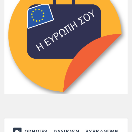
ODHGIES DASIKWN PYRKAGIWN