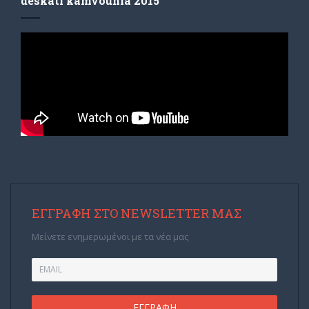
deskati kamvounia 2015
ΕΓΓΡΑΦΉ ΣΤΟ NEWSLETTER ΜΑΣ
Μείνετε ενημερωμένοι με τα νέα μας