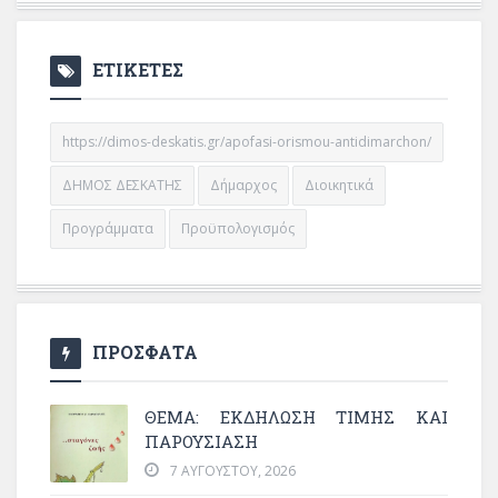
ΕΤΙΚΕΤΕΣ
https://dimos-deskatis.gr/apofasi-orismou-antidimarchon/
ΔΗΜΟΣ ΔΕΣΚΑΤΗΣ
Δήμαρχος
Διοικητικά
Προγράμματα
Προϋπολογισμός
ΠΡΟΣΦΑΤΑ
ΘΈΜΑ: ΕΚΔΉΛΩΣΗ ΤΙΜΉΣ ΚΑΙ
ΠΑΡΟΥΣΊΑΣΗ
7 ΑΥΓΟΎΣΤΟΥ, 2026