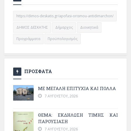
https://dimos-deskatis.gr/apofasi-orismou-antidimarchon/
ΔΗΜΟΣ ΔΕΣΚΑΤΗΣ
Δήμαρχος
Διοικητικά
Προγράμματα
Προϋπολογισμός
ΠΡΟΣΦΑΤΑ
ΜΕ ΜΕΓΆΛΗ ΕΠΙΤΥΧΊΑ ΚΑΙ ΠΟΛΛΆ
7 ΑΥΓΟΎΣΤΟΥ, 2026
ΘΈΜΑ: ΕΚΔΉΛΩΣΗ ΤΙΜΉΣ ΚΑΙ
ΠΑΡΟΥΣΊΑΣΗ
7 ΑΥΓΟΎΣΤΟΥ, 2026