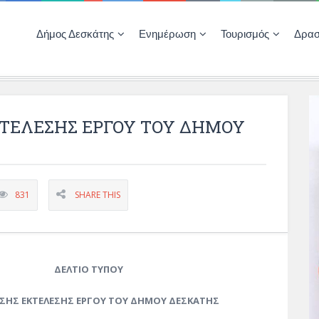
Δήμος Δεσκάτης
Ενημέρωση
Τουρισμός
Δρασ
Ποιότητας Ζωής
ΚΕΝΤΡΟ ΚΟΙΝΟΤΗΤΑΣ ΔΕΣΚΑΤΗΣ
Δημοπρασίες-Διαγωνισμοί – Έργα
Απολογισμοί – Ισολογισμοί Δήμου
Δηλώσεις περιουσιακής κατάστασης αιρετών
ΚΕΝΤΡΟ ΚΟΙΝΟΤΗΤΑΣ – ΠΛΗΡΟΦΟΡΗΣΗ
ΤΕΛΕΣΗΣ ΕΡΓΟΥ ΤΟΥ ΔΗΜΟΥ
831
SHARE THIS
ΔΕΛΤΙΟ ΤΥΠΟΥ
ΗΣ ΕΚΤΕΛΕΣΗΣ ΕΡΓΟΥ ΤΟΥ ΔΗΜΟΥ ΔΕΣΚΑΤΗΣ