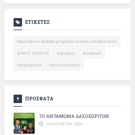
ΕΤΙΚΕΤΕΣ
https://dimos-deskatis.gr/apofasi-orismou-antidimarchon/
ΔΗΜΟΣ ΔΕΣΚΑΤΗΣ
Δήμαρχος
Διοικητικά
Προγράμματα
Προϋπολογισμός
ΠΡΟΣΦΑΤΑ
7Ο ΑΝΤΆΜΩΜΑ ΔΑΣΟΧΩΡΙΤΏΝ
10 ΑΥΓΟΎΣΤΟΥ, 2026