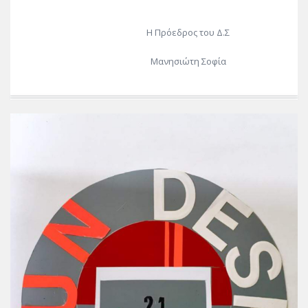
Η Πρόεδρος του Δ.Σ
Μανησιώτη Σοφία