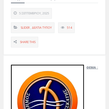
5 ΣΕΠΤΕΜΒΡΊΟΥ, 2025
SLIDER
,
ΔΕΛΤΊΑ ΤΎΠΟΥ
514
SHARE THIS
ΘΕΜΑ :