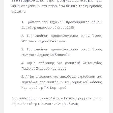
Σεπτεμβρίου 2025
, ημέρα
Τρίτη
και ώρα
19:30 μ.μ.
, για
λήψη αποφάσεων στα παρακάτω θέματα της ημερήσιας
διάταξης:
Τροποποίηση τεχνικού προγράμματος Δήμου
Δεσκάτης οικονομικού έτους 2025
Τροποποίηση προϋπολογισμού οικον. Έτους
2025 για ενίσχυση ΚΑ έργων
Τροποποίηση προϋπολογισμού οικον. Έτους
2025 για ενίσχυση ΚΑ δαπανών
Λήψη απόφασης για αναστολή λειτουργίας
Παιδικού Σταθμού Καρπερού
Λήψη απόφασης για απευθείας εκμίσθωση της
εκμετάλλευσης συστάδων του δημοτικού δάσους
Καρπερού της Τ.Κ. Καρπερού
Στη συνεδρίαση προσκαλείται ο Γενικός Γραμματέας του
Δήμου Δεσκάτης κ. Κωνσταντίνος Μυλωνάς