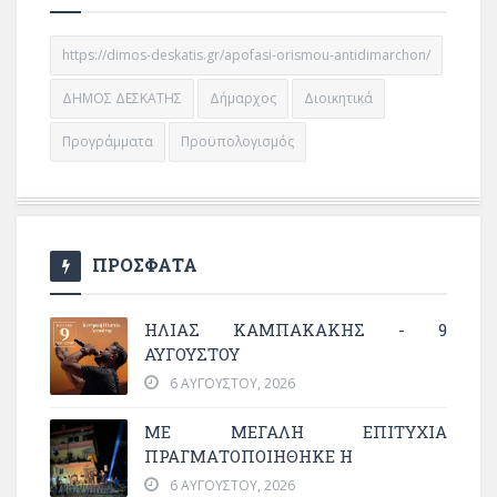
https://dimos-deskatis.gr/apofasi-orismou-antidimarchon/
ΔΗΜΟΣ ΔΕΣΚΑΤΗΣ
Δήμαρχος
Διοικητικά
Προγράμματα
Προϋπολογισμός
ΠΡΟΣΦΑΤΑ
ΗΛΙΑΣ ΚΑΜΠΑΚΑΚΗΣ - 9
ΑΥΓΟΥΣΤΟΥ
6 ΑΥΓΟΎΣΤΟΥ, 2026
ΜΕ ΜΕΓΆΛΗ ΕΠΙΤΥΧΊΑ
ΠΡΑΓΜΑΤΟΠΟΙΉΘΗΚΕ Η
6 ΑΥΓΟΎΣΤΟΥ, 2026