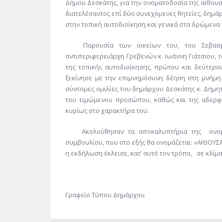
Δήμου
Δεσκάτης
,
για την
ονοματοδοσία
της αίθου
διατελέσαντος επί δύο συνεχόμενες θητείες, δημ
στην τοπική αυτοδιοίκηση και γενικά στα δρώμενα
Παρουσία των οικείων του, του
Σεβασ
αντιπεριφερειάρχη
Γρεβενών κ. Ιωάννη
Γιάτσιου
, 
της τοπικής αυτοδιοίκησης, πρώτου και δεύτερ
ξεκίνησε με την επιμνημόσυνη δέηση στη μνήμ
σύντομ
ες
ομιλί
ες
του δημάρχου
Δεσκάτης
κ. Δημη
του τιμώμενου προσώπου
, καθώς και της αδερφ
κυρίως στο χαρακτήρα του.
Ακολούθησ
αν τα αποκαλυπτήρια
της
ονο
συμβουλίου
,
που
στ
ο εξής θα ονομάζεται: «ΑΙΘΟ
η εκδήλωση έκλεισε
,
κατ’ αυτό τον τρόπο
,
σε κλίμα
Γραφείο Τύπου Δημ
άρχου