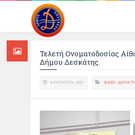
Περιβάλλοντος και 
Τελετή Ονοματοδοσίας Αίθ
Δήμου Δεσκάτης.
4 ΑΥΓΟΎΣΤΟΥ, 2021
SLIDER
,
ΔΕΛΤΊΑ Τ