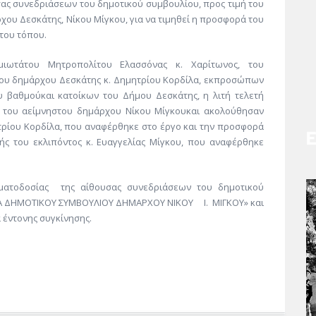
σας συνεδριάσεων του δημοτικού συμβουλίου,
προς τιμή του
άρχου
Δεσκάτης
, Νίκου
Μίγκου
, για να τιμηθεί η προσφορά του
 του τόπου.
μιωτάτου
Μητροπολίτο
υ
Ελασσόνας κ. Χαρίτωνος,
του
του δημάρχου
Δεσκάτης
κ. Δημητρίου
Κορδίλα
,
εκπροσώπων
ου βαθμού
και κατοίκων του Δήμου
Δεσκάτης
, η λιτή τελετή
η του αείμνηστου δημάρχου Νίκου
Μίγκου
και ακολούθησαν
τρίου
Κορδίλα
,
που αναφέρθηκε στο έργο και την προσφορά
ής του εκλιπόντος κ. Ευαγγελίας
Μίγκου
,
που αναφέρθηκε
ματοδοσίας
της αίθουσας συνεδριάσεων του δημοτικού
ΥΣΑ ΔΗΜΟΤΙΚΟΥ ΣΥΜΒΟΥΛΙΟΥ ΔΗΜΑΡΧΟΥ ΝΙΚΟΥ
Ι.
ΜΙΓΚΟΥ» και
 έντονης συγκίνησης.