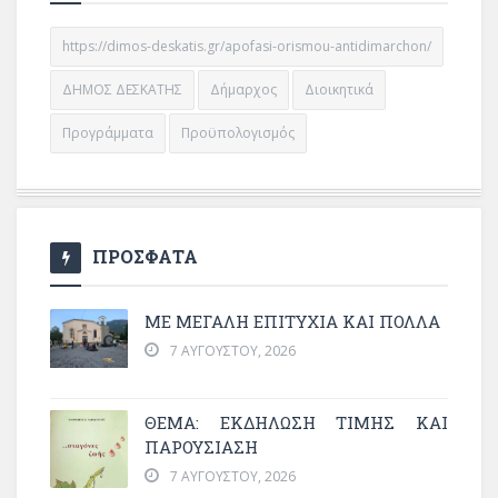
https://dimos-deskatis.gr/apofasi-orismou-antidimarchon/
ΔΗΜΟΣ ΔΕΣΚΑΤΗΣ
Δήμαρχος
Διοικητικά
Προγράμματα
Προϋπολογισμός
ΠΡΟΣΦΑΤΑ
ΜΕ ΜΕΓΆΛΗ ΕΠΙΤΥΧΊΑ ΚΑΙ ΠΟΛΛΆ
7 ΑΥΓΟΎΣΤΟΥ, 2026
ΘΈΜΑ: ΕΚΔΉΛΩΣΗ ΤΙΜΉΣ ΚΑΙ
ΠΑΡΟΥΣΊΑΣΗ
7 ΑΥΓΟΎΣΤΟΥ, 2026