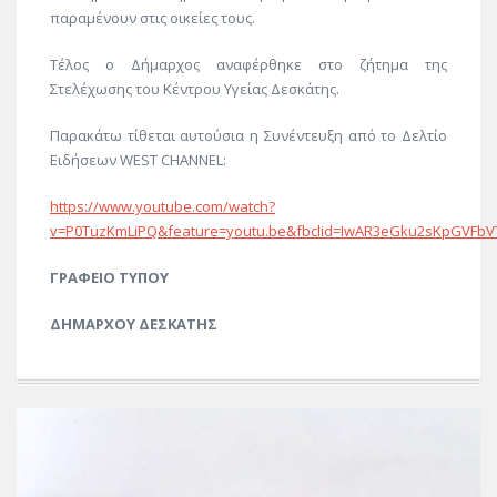
παραμένουν στις οικείες τους.
Τέλος ο Δήμαρχος αναφέρθηκε στο ζήτημα της
Στελέχωσης του Κέντρου Υγείας Δεσκάτης.
Παρακάτω τίθεται αυτούσια η Συνέντευξη από το Δελτίο
Ειδήσεων WEST CHANNEL:
https://www.youtube.com/watch?
v=P0TuzKmLiPQ&feature=youtu.be&fbclid=IwAR3eGku2sKpGVFbV
ΓΡΑΦΕΙΟ ΤΥΠΟΥ
ΔΗΜΑΡΧΟΥ ΔΕΣΚΑΤΗΣ