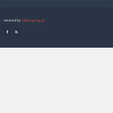
weaved by
egritosgroup.gr