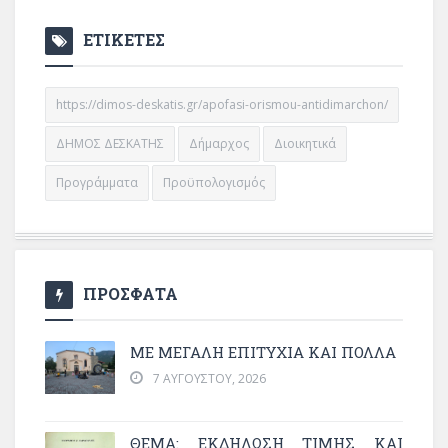
ΕΤΙΚΕΤΕΣ
https://dimos-deskatis.gr/apofasi-orismou-antidimarchon/
ΔΗΜΟΣ ΔΕΣΚΑΤΗΣ
Δήμαρχος
Διοικητικά
Προγράμματα
Προϋπολογισμός
ΠΡΟΣΦΑΤΑ
ΜΕ ΜΕΓΆΛΗ ΕΠΙΤΥΧΊΑ ΚΑΙ ΠΟΛΛΆ
7 ΑΥΓΟΎΣΤΟΥ, 2026
ΘΈΜΑ: ΕΚΔΉΛΩΣΗ ΤΙΜΉΣ ΚΑΙ