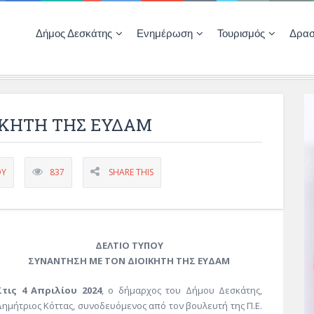
Δήμος Δεσκάτης
Ενημέρωση
Τουρισμός
Δρασ
Ποιότητας Ζωής
ΚΕΝΤΡΟ ΚΟΙΝΟΤΗΤΑΣ ΔΕΣΚΑΤΗΣ
Δημοπρασίες-Διαγωνισμοί – Έργα
Απολογισμοί – Ισολογισμοί Δήμου
Δηλώσεις περιουσιακής κατάστασης αιρετών
ΚΕΝΤΡΟ ΚΟΙΝΟΤΗΤΑΣ – ΠΛΗΡΟΦΟΡΗΣΗ
ΙΚΗΤΗ ΤΗΣ ΕΥΔΑΜ
ΟΥ
837
SHARE THIS
ΔΕΛΤΙΟ ΤΥΠΟΥ
ΣΥΝΑΝΤΗΣΗ ΜΕ ΤΟΝ ΔΙΟΙΚΗΤΗ ΤΗΣ ΕΥΔΑΜ
Στις 4 Απριλίου 2024
, ο δήμαρχος του Δήμου Δεσκάτης,
Δημήτριος Κόττας, συνοδευόμενος από τον βουλευτή της Π.Ε.