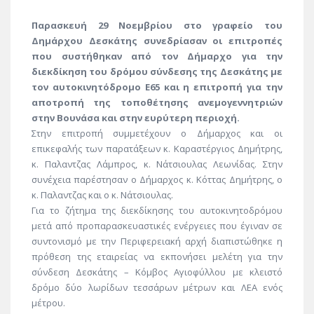
Παρασκευή 29 Νοεμβρίου στο γραφείο του
Δημάρχου Δεσκάτης συνεδρίασαν οι επιτροπές
που συστήθηκαν από τον Δήμαρχο για την
διεκδίκηση του δρόμου σύνδεσης της Δεσκάτης με
τον αυτοκινητόδρομο Ε65 και η επιτροπή για την
αποτροπή της τοποθέτησης ανεμογεννητριών
στην Βουνάσα και στην ευρύτερη περιοχή.
Στην επιτροπή συμμετέχουν ο Δήμαρχος και οι
επικεφαλής των παρατάξεων κ. Καραστέργιος Δημήτρης,
κ. Παλαντζας Λάμπρος, κ. Νάτσιουλας Λεωνίδας. Στην
συνέχεια παρέστησαν ο Δήμαρχος κ. Κόττας Δημήτρης, ο
κ. Παλαντζας και ο κ. Νάτσιουλας.
Για το ζήτημα της διεκδίκησης του αυτοκινητοδρόμου
μετά από προπαρασκευαστικές ενέργειες που έγιναν σε
συντονισμό με την Περιφερειακή αρχή διαπιστώθηκε η
πρόθεση της εταιρείας να εκπονήσει μελέτη για την
σύνδεση Δεσκάτης – Κόμβος Αγιοφύλλου με κλειστό
δρόμο δύο λωρίδων τεσσάρων μέτρων και ΛΕΑ ενός
μέτρου.