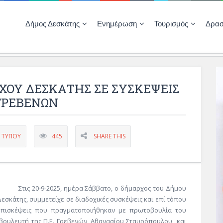
Δήμος Δεσκάτης
Ενημέρωση
Τουρισμός
Δρασ
Ποιότητας Ζωής
ΚΕΝΤΡΟ ΚΟΙΝΟΤΗΤΑΣ ΔΕΣΚΑΤΗΣ
Δημοπρασίες-Διαγωνισμοί – Έργα
Απολογισμοί – Ισολογισμοί Δήμου
Δηλώσεις περιουσιακής κατάστασης αιρετών
ΚΕΝΤΡΟ ΚΟΙΝΟΤΗΤΑΣ – ΠΛΗΡΟΦΟΡΗΣΗ
ΟΥ ΔΕΣΚΑΤΗΣ ΣΕ ΣΥΣΚΕΨΕΙΣ
 ΓΡΕΒΕΝΩΝ
Α ΤΎΠΟΥ
445
SHARE THIS
Στις 20-9-2025, ημέρα Σάββατο, ο δήμαρχος του Δήμου
Δεσκάτης, συμμετείχε σε διαδοχικές συσκέψεις και επί τόπου
επισκέψεις που πραγματοποιήθηκαν με πρωτοβουλία του
βουλευτή της Π.Ε. Γρεβενών, Αθανασίου Σταυρόπουλου και