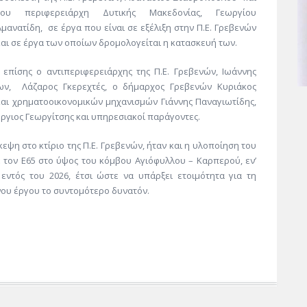
του περιφερειάρχη Δυτικής Μακεδονίας, Γεωργίου
Αμανατίδη, σε έργα που είναι σε εξέλιξη στην Π.Ε. Γρεβενών
και σε έργα των οποίων δρομολογείται η κατασκευή των.
επίσης ο αντιπεριφερειάρχης της Π.Ε. Γρεβενών, Ιωάννης
γων, Λάζαρος Γκερεχτές, ο δήμαρχος Γρεβενών Κυριάκος
και χρηματοοικονομικών μηχανισμών Γιάννης Παναγιωτίδης,
ργιος Γεωργίτσης και υπηρεσιακοί παράγοντες.
 στο κτίριο της Π.Ε. Γρεβενών, ήταν και η υλοποίηση του
 τον Ε65 στο ύψος του κόμβου Αγιόφυλλου – Καρπερού, εν’
εντός του 2026, έτσι ώστε να υπάρξει ετοιμότητα για τη
ου έργου το συντομότερο δυνατόν.