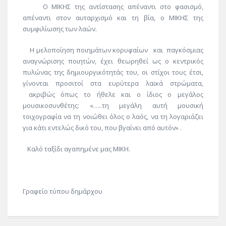
Ο ΜΙΚΗΣ της αντίστασης απέναντι στο φασισμό,
απέναντι στον αυταρχισμό και τη βία, ο ΜΙΚΗΣ της
συμφιλίωσης των λαών.
Η μελοποίηση ποιημάτων κορυφαίων
και
παγκόσμιας
αναγνώρισης ποιητών, έχει θεωρηθεί ως ο κεντρικός
πυλώνας της δημιουργικότητάς του, οι στίχοι τ
ους
έτσι
,
γίνονται προσιτοί στα ευρύτερα λαϊκά στρώματα
,
ακριβώς όπως το ήθελε και ο
ίδιος ο μεγάλος
μουσικοσυνθέτης
:
«…..τη μεγάλη αυτή μουσική
τοιχογραφία να τη νοιώθει όλος ο λαός, να τη λογαριάζει
για κάτι εντελώς δικό του, που βγαίνει από αυτόν»
.
Καλό ταξίδι αγαπημένε
μας ΜΙΚΗ.
Γραφείο τύπου δημάρχου