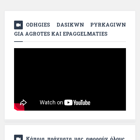
ODHGIES DASIKWN PYRKAGIWN
GIA AGROTES KAI EPAGGELMATIES
Κάποια πράγματα μας αφορούν όλους,