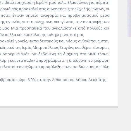
Με ιδιαίτερη χαρά η Ιερά Μητρόπολις Ελασσώνος για πέμπτη
χρονιά σάς προσκαλεί στις συναντήσεις της Σχολής Γονέων, οι
οποίες έγιναν σημείο αναφοράς και προβληματισμού μέσα
της αγωνίας για τη σύγχρονη οικογένεια, την ανατροφή των
ος μας. Μια προσπάθεια που αγκαλιάστηκε από πολλούς και
ύν πολλά και δύσκολα της καθημερινότητά μας.
ροσκαλεί γονείς, εκπαιδευτικούς και νέους ανθρώπους στην
κληρικό της Ιεράς Μητροπόλεως Σταγών, και θέμα: «Ιστορίες
ον Αποκρυφισμό». Με δεδομένη τη διάχυση στα ΜΜΕ τόσων
κόμη και στα παιδικά προγράμματα, η υπεύθυνη ενημέρωση
 τελευταία αναχώματα προφύλαξης των παιδιών μας απ’ όλη
βρίου και ώρα 6:00 μ.μ. στην Αίθουσα του Δήμου Δεσκάτης.