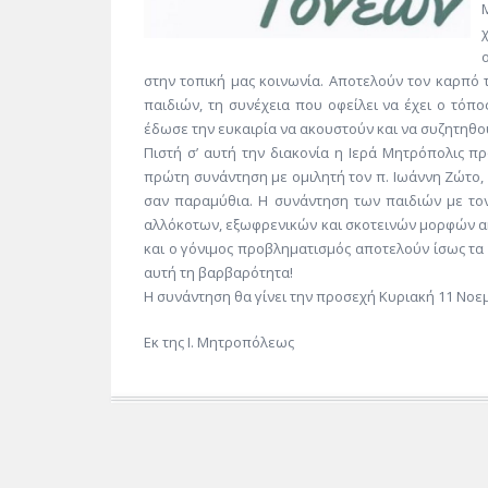
στην τοπική μας κοινωνία. Αποτελούν τον καρπό 
παιδιών, τη συνέχεια που οφείλει να έχει ο τόπ
έδωσε την ευκαιρία να ακουστούν και να συζητηθο
Πιστή σ’ αυτή την διακονία η Ιερά Μητρόπολις π
πρώτη συνάντηση με ομιλητή τον π. Ιωάννη Ζώτο, 
σαν παραμύθια. Η συνάντηση των παιδιών με τ
αλλόκοτων, εξωφρενικών και σκοτεινών μορφών α
και ο γόνιμος προβληματισμός αποτελούν ίσως τα
αυτή τη βαρβαρότητα!
Η συνάντηση θα γίνει την προσεχή Κυριακή 11 Νοεμ
Εκ της Ι. Μητροπόλεως