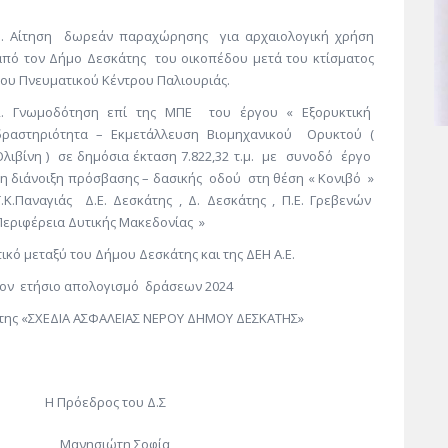
Αίτηση δωρεάν παραχώρησης για αρχαιολογική χρήση
από τον Δήμο Δεσκάτης του οικοπέδου μετά του κτίσματος
του Πνευματικού Κέντρου Παλιουριάς.
Γνωμοδότηση επί της ΜΠΕ του έργου « Εξορυκτική
δραστηριότητα – Εκμετάλλευση Βιομηχανικού Ορυκτού (
Ολιβίνη ) σε δημόσια έκταση 7.822,32 τ.μ. με συνοδό έργο
τη διάνοιξη πρόσβασης – δασικής οδού στη θέση « Κονιβό »
Τ.Κ.Παναγιάς Δ.Ε. Δεσκάτης , Δ. Δεσκάτης , Π.Ε. Γρεβενών
Περιφέρεια Δυτικής Μακεδονίας »
κό μεταξύ του Δήμου Δεσκάτης και της ΔΕΗ Α.Ε.
 τον ετήσιο απολογισμό δράσεων 2024
έτης «ΣΧΕΔΙΑ ΑΣΦΑΛΕΙΑΣ ΝΕΡΟΥ ΔΗΜΟΥ ΔΕΣΚΑΤΗΣ»
ρος του Δ.Σ
ιώτη Σοφία