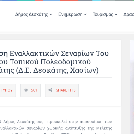
Δήμος Δεσκάτης
Ενημέρωση
Τουρισμός
Δρασ
Ποιότητας Ζωής
ΚΕΝΤΡΟ ΚΟΙΝΟΤΗΤΑΣ ΔΕΣΚΑΤΗΣ
Δημοπρασίες-Διαγωνισμοί – Έργα
Απολογισμοί – Ισολογισμοί Δήμου
Δηλώσεις περιουσιακής κατάστασης αιρετών
ΚΕΝΤΡΟ ΚΟΙΝΟΤΗΤΑΣ – ΠΛΗΡΟΦΟΡΗΣΗ
ση Εναλλακτικών Σεναρίων Του
Του Τοπικού Πολεοδομικού
της (Δ.Ε. Δεσκάτης, Χασίων)
Α ΤΎΠΟΥ
501
SHARE THIS
Ο Δήμος Δεσκάτης σας προσκαλεί στην παρουσίαση των
εναλλακτικών σεναρίων χωρικής ανάπτυξης της Μελέτης