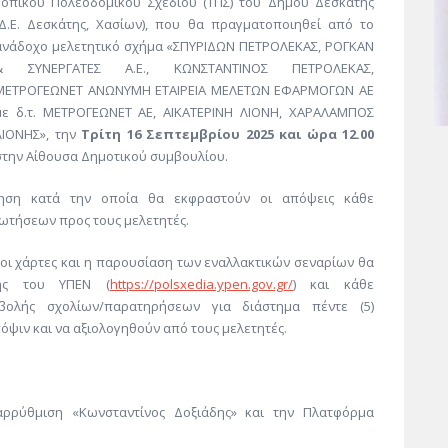
Τοπικού Πολεοδομικού Σχεδίου (ΤΠΣ) του Δήμου Δεσκάτης
(Δ.Ε. Δεσκάτης, Χασίων), που θα πραγματοποιηθεί από το
ανάδοχο μελετητικό σχήμα «ΣΠΥΡΙΔΩΝ ΠΕΤΡΟΛΕΚΑΣ, ΡΟΓΚΑΝ
& ΣΥΝΕΡΓΑΤΕΣ Α.Ε., ΚΩΝΣΤΑΝΤΙΝΟΣ ΠΕΤΡΟΛΕΚΑΣ,
ΜΕΤΡΟΓΕΩΝΕΤ ΑΝΩΝΥΜΗ ΕΤΑΙΡΕΙΑ ΜΕΛΕΤΩΝ ΕΦΑΡΜΟΓΩΝ ΑΕ
με δ.τ. ΜΕΤΡΟΓΕΩΝΕΤ ΑΕ, ΑΙΚΑΤΕΡΙΝΗ ΛΙΟΝΗ, ΧΑΡΑΛΑΜΠΟΣ
ΛΙΟΝΗΣ», την
Τρίτη 16 Σεπτεμβρίου 2025 και ώρα 12.00
στην Αίθουσα Δημοτικού συμβουλίου.
ηση κατά την οποία θα εκφραστούν οι απόψεις κάθε
ρωτήσεων προς τους μελετητές.
 οι χάρτες και η παρουσίαση των εναλλακτικών σεναρίων θα
χής του ΥΠΕΝ (
https://polsxedia.ypen.gov.gr/
) και κάθε
βολής σχολίων/παρατηρήσεων για διάστημα πέντε (5)
ψιν και να αξιολογηθούν από τους μελετητές.
αρρύθμιση «Κωνσταντίνος Δοξιάδης» και την Πλατφόρμα