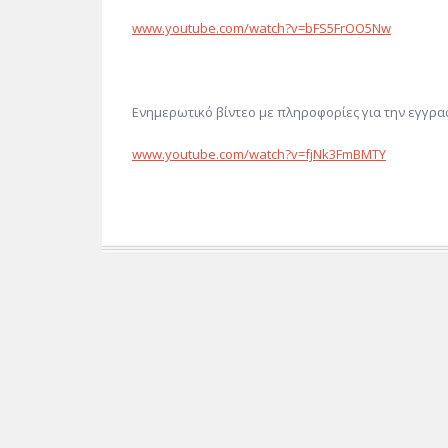
www.youtube.com/watch?v=bFS5FrOO5Nw
Ενημερωτικό βίντεο με πληροφορίες για την εγγρα
www.youtube.com/watch?v=fjNk3FmBMTY