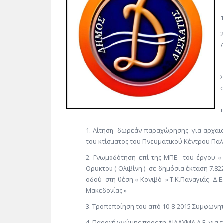
Αίτηση δωρεάν παραχώρησης για αρχαιο
του κτίσματος του Πνευματικού Κέντρου Παλ
Γνωμοδότηση επί της ΜΠΕ του έργου « 
Ορυκτού ( Ολιβίνη ) σε δημόσια έκταση 7.8
οδού στη θέση « Κονιβό » Τ.Κ.Παναγιάς Δ.Ε.
Μακεδονίας »
Τροποποίηση του από 10-8-2015 Συμφωνητι
Παροχή γνώμης προς τη ΔΙΑΔΥΜΑ Α.Ε. για