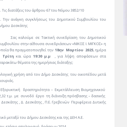
Τις διατάξεις του άρθρου 67 του Νόμου 3852/10
Την ανάγκη συγκλήσεως του Δημοτικού Συμβουλίου του
Δήμου Δεσκάτης
Σας καλούμε σε Τακτική συνεδρίαση του Δημοτικού
Συμβουλίου στην αίθουσα συνεδριάσεων «ΝΙΚΟΣ Ι. ΜΙΓΚΟΣ» η
οποία θα πραγματοποιηθεί την
18
ην
Μαρτίου 2025
, ημέρα
Τρίτη
και ώρα
19:30 μ.μ
, για λήψη αποφάσεων στα
παρακάτω θέματα της ημερήσιας διάταξης:
λογική χρήση από τον Δήμο Δεσκάτης του οικοπέδου μετά
ιουριάς.
Εξορυκτική δραστηριότητα – Εκμετάλλευση Βιομηχανικού
22,32 τ.μ. με συνοδό έργο τη διάνοιξη πρόσβασης – δασικής
 Δεσκάτης , Δ. Δεσκάτης , Π.Ε. Γρεβενών Περιφέρεια Δυτικής
κό μεταξύ του Δήμου Δεσκάτης και της ΔΕΗ Α.Ε.
 τον ετήσιο απολογισμό δράσεων 2024