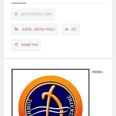
23 ΑΥΓΟΎΣΤΟΥ, 2024
SLIDER
,
ΔΕΛΤΊΑ ΤΎΠΟΥ
727
SHARE THIS
ΘΕΜΑ :