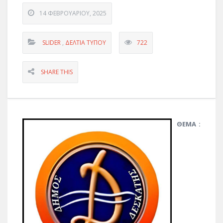
14 ΦΕΒΡΟΥΑΡΊΟΥ, 2025
SLIDER
,
ΔΕΛΤΊΑ ΤΎΠΟΥ
722
SHARE THIS
ΘΕΜΑ :