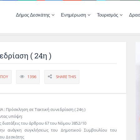
Δήμος Δεσκάτης
Ενημέρωση
Τουρισμός
Δρασ
Ποιότητας Ζωής
ΚΕΝΤΡΟ ΚΟΙΝΟΤΗΤΑΣ ΔΕΣΚΑΤΗΣ
Δημοπρασίες-Διαγωνισμοί – Έργα
Απολογισμοί – Ισολογισμοί Δήμου
Δηλώσεις περιουσιακής κατάστασης αιρετών
ΚΕΝΤΡΟ ΚΟΙΝΟΤΗΤΑΣ – ΠΛΗΡΟΦΟΡΗΣΗ
δρίαση ( 24η )
ΎΠΟΥ
1396
SHARE THIS
 : Πρόσκληση σε Τακτική συνεδρίαση ( 24η )
ντας υπόψη:
ις διατάξεις του άρθρου 67 του Νόμου 3852/10
Την ανάγκη συγκλήσεως του Δημοτικού Συμβουλίου του
ου Δεσκάτης