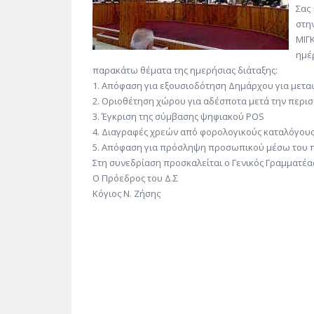
Σας
στη
ΜΙΓ
ημέ
παρακάτω θέματα της ημερήσιας διάταξης:
1. Απόφαση για εξουσιοδότηση Δημάρχου για μετα
2. Οριοθέτηση χώρου για αδέσποτα μετά την περι
3. Έγκριση της σύμβασης ψηφιακού POS
4. Διαγραφές χρεών από φορολογικούς καταλόγου
5. Απόφαση για πρόσληψη προσωπικού μέσω του π
Στη συνεδρίαση προσκαλείται ο Γενικός Γραμματέ
Ο Πρόεδρος του Δ.Σ
Κόγιος Ν. Ζήσης