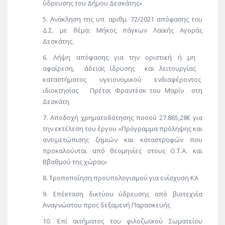
ύδρευσης του Δήμου Δεσκάτης».
Ανάκληση της υπ. αριθμ. 72/2021 απόφασης του
Δ.Σ. με θέμα: Μήκος πάγκων Λαϊκής Αγοράς
Δεσκάτης.
Λήψη απόφασης για την οριστική ή μη
αφαίρεση, άδειας ίδρυσης και λειτουργίας
καταστήματος υγειονομικού ενδιαφέροντος
ιδιοκτησίας Πρέτσι Φραντέσκ του Μαρίν στη
Δεσκάτη
Αποδοχή χρηματοδότησης ποσού 27.865,28€ για
την εκτέλεση του έργου «Πρόγραμμα πρόληψης και
αντιμετώπισης ζημιών και καταστροφών που
προκαλούνται από θεομηνίες στους Ο.Τ.Α. και
Β΄βαθμού της χώρας»
Τροποποίηση προϋπολογισμού για ενίσχυση ΚΑ
Επέκταση δικτύου ύδρευσης από βιοτεχνία
Αναγνώστου προς δεξαμενή Παρασκευής
Επί αιτήματος του φιλοζωϊκού Σωματείου