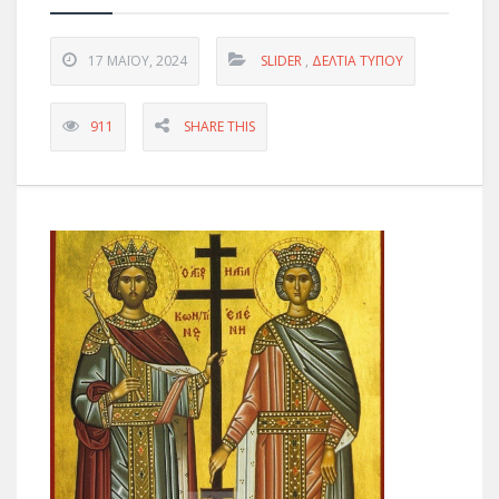
17 ΜΑΪ́ΟΥ, 2024
SLIDER
,
ΔΕΛΤΊΑ ΤΎΠΟΥ
911
SHARE THIS