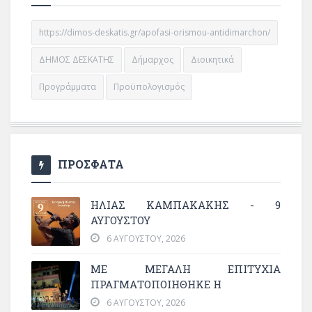
https://dimos-deskatis.gr/apofasi-orismou-antidimarchon/
ΔΗΜΟΣ ΔΕΣΚΑΤΗΣ
Δήμαρχος
Διοικητικά
Προγράμματα
Προϋπολογισμός
ΠΡΟΣΦΑΤΑ
ΗΛΙΑΣ ΚΑΜΠΑΚΑΚΗΣ - 9
ΑΥΓΟΥΣΤΟΥ
6 ΑΥΓΟΎΣΤΟΥ, 2026
ΜΕ ΜΕΓΆΛΗ ΕΠΙΤΥΧΊΑ
ΠΡΑΓΜΑΤΟΠΟΙΉΘΗΚΕ Η
6 ΑΥΓΟΎΣΤΟΥ, 2026