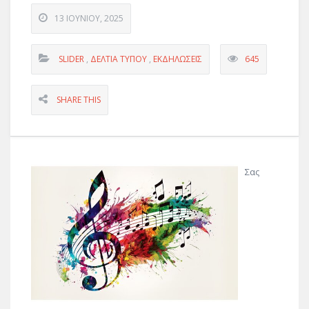
13 ΙΟΥΝΊΟΥ, 2025
SLIDER
,
ΔΕΛΤΊΑ ΤΎΠΟΥ
,
ΕΚΔΗΛΏΣΕΙΣ
645
SHARE THIS
Σας