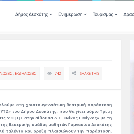
Δήμος Δεσκάτης
Ενημέρωση
Τουρισμός
Δρασ
Ποιότητας Ζωής
ΚΕΝΤΡΟ ΚΟΙΝΟΤΗΤΑΣ ΔΕΣΚΑΤΗΣ
Δημοπρασίες-Διαγωνισμοί – Έργα
Απολογισμοί – Ισολογισμοί Δήμου
Δηλώσεις περιουσιακής κατάστασης αιρετών
ΚΕΝΤΡΟ ΚΟΙΝΟΤΗΤΑΣ – ΠΛΗΡΟΦΟΡΗΣΗ
ΝΏΣΕΙΣ
,
ΕΚΔΗΛΏΣΕΙΣ
742
SHARE THIS
αλούμε στη χριστουγεννιάτικη θεατρική παράσταση
ΥΤΖ» του Δήμου Δεσκάτης, που θα γίνει αύριο Τρίτη
στις 5:30 μ.μ. στην αίθουσα Δ.Σ. «Νίκος Ι. Μίγκος» με τη
της θεατρικής ομάδας μαθητών Γυμνασίου Δεσκάτης
λύ ταλέντο και όρεξη πλαισιώνουν την παράσταση.