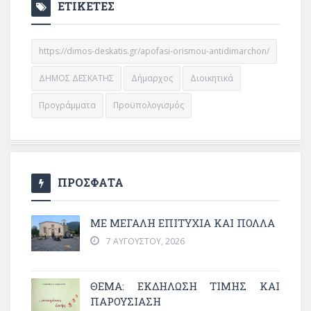
ΕΤΙΚΕΤΕΣ
https://dimos-deskatis.gr/apofasi-orismou-antidimarchon/
ΔΗΜΟΣ ΔΕΣΚΑΤΗΣ
Δήμαρχος
Διοικητικά
Προγράμματα
Προϋπολογισμός
ΠΡΟΣΦΑΤΑ
ΜΕ ΜΕΓΆΛΗ ΕΠΙΤΥΧΊΑ ΚΑΙ ΠΟΛΛΆ
7 ΑΥΓΟΎΣΤΟΥ, 2026
ΘΈΜΑ: ΕΚΔΉΛΩΣΗ ΤΙΜΉΣ ΚΑΙ
ΠΑΡΟΥΣΊΑΣΗ