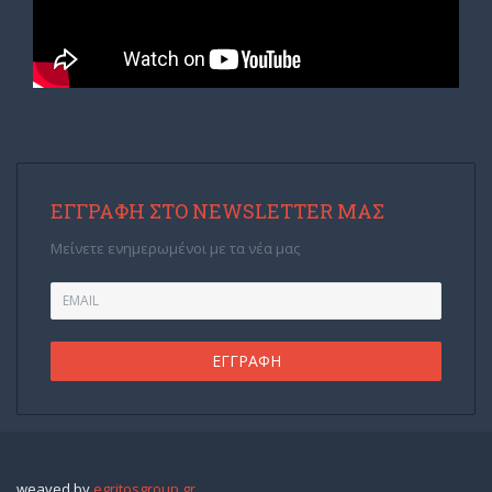
ΕΓΓΡΑΦΉ ΣΤΟ NEWSLETTER ΜΑΣ
Μείνετε ενημερωμένοι με τα νέα μας
weaved by
egritosgroup.gr