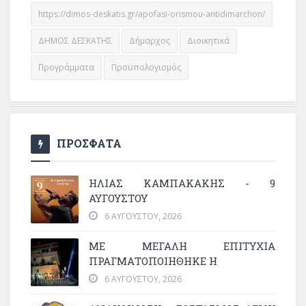
https://dimos-deskatis.gr/apofasi-orismou-antidimarchon/
ΔΗΜΟΣ ΔΕΣΚΑΤΗΣ
Δήμαρχος
Διοικητικά
Προγράμματα
Προϋπολογισμός
ΠΡΟΣΦΑΤΑ
ΗΛΙΑΣ ΚΑΜΠΑΚΑΚΗΣ - 9
ΑΥΓΟΥΣΤΟΥ
6 ΑΥΓΟΎΣΤΟΥ, 2026
ΜΕ ΜΕΓΆΛΗ ΕΠΙΤΥΧΊΑ
ΠΡΑΓΜΑΤΟΠΟΙΉΘΗΚΕ Η
6 ΑΥΓΟΎΣΤΟΥ, 2026