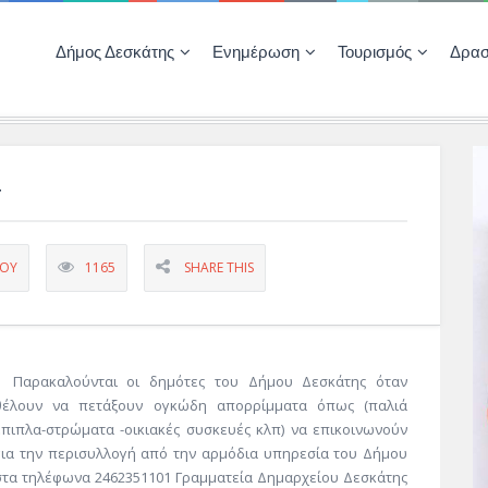
Δήμος Δεσκάτης
Ενημέρωση
Τουρισμός
Δρασ
Ποιότητας Ζωής
ΚΕΝΤΡΟ ΚΟΙΝΟΤΗΤΑΣ ΔΕΣΚΑΤΗΣ
Δημοπρασίες-Διαγωνισμοί – Έργα
Απολογισμοί – Ισολογισμοί Δήμου
Δηλώσεις περιουσιακής κατάστασης αιρετών
ΚΕΝΤΡΟ ΚΟΙΝΟΤΗΤΑΣ – ΠΛΗΡΟΦΟΡΗΣΗ
ν
ΠΟΥ
1165
SHARE THIS
Παρακαλούνται οι δημότες του Δήμου Δεσκάτης όταν
θέλουν να πετάξουν ογκώδη απορρίμματα όπως (παλιά
έπιπλα-στρώματα -οικιακές συσκευές κλπ) να επικοινωνούν
για την περισυλλογή από την αρμόδια υπηρεσία του Δήμου
στα τηλέφωνα 2462351101 Γραμματεία Δημαρχείου Δεσκάτης