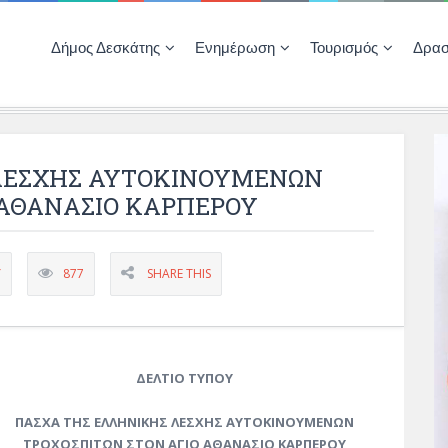
Δήμος Δεσκάτης
Ενημέρωση
Τουρισμός
Δρασ
Ποιότητας Ζωής
ΚΕΝΤΡΟ ΚΟΙΝΟΤΗΤΑΣ ΔΕΣΚΑΤΗΣ
Δημοπρασίες-Διαγωνισμοί – Έργα
Απολογισμοί – Ισολογισμοί Δήμου
Δηλώσεις περιουσιακής κατάστασης αιρετών
ΚΕΝΤΡΟ ΚΟΙΝΟΤΗΤΑΣ – ΠΛΗΡΟΦΟΡΗΣΗ
ΛΕΣΧΗΣ ΑΥΤΟΚΙΝΟΥΜΕΝΩΝ
 ΑΘΑΝΑΣΙΟ ΚΑΡΠΕΡΟΥ
Υ
877
SHARE THIS
ΔΕΛΤΙΟ ΤΥΠΟΥ
ΠΑΣΧΑ ΤΗΣ ΕΛΛΗΝΙΚΗΣ ΛΕΣΧΗΣ ΑΥΤΟΚΙΝΟΥΜΕΝΩΝ
ΤΡΟΧΟΣΠΙΤΩΝ ΣΤΟΝ ΑΓΙΟ ΑΘΑΝΑΣΙΟ ΚΑΡΠΕΡΟΥ