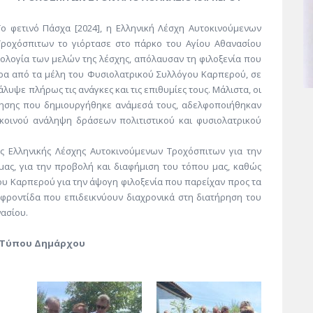
Το φετινό Πάσχα [2024], η Ελληνική Λέσχη Αυτοκινούμενων
Τροχόσπιτων το γιόρτασε στο πάρκο του Αγίου Αθανασίου
ολογία των μελών της λέσχης, απόλαυσαν τη φιλοξενία που
ερα από τα μέλη του Φυσιολατρικού Συλλόγου Καρπερού, σε
ψε πλήρως τις ανάγκες και τις επιθυμίες τους. Μάλιστα, οι
μησης που δημιουργήθηκε ανάμεσά τους, αδελφοποιήθηκαν
 κοινού ανάληψη δράσεων πολιτιστικού και φυσιολατρικού
ης Ελληνικής Λέσχης Αυτοκινούμενων Τροχόσπιτων για την
μας, για την προβολή και διαφήμιση του τόπου μας, καθώς
ου Καρπερού για την άψογη φιλοξενία που παρείχαν προς τα
η φροντίδα που επιδεικνύουν διαχρονικά στη διατήρηση του
νασίου.
 Τύπου Δημάρχου