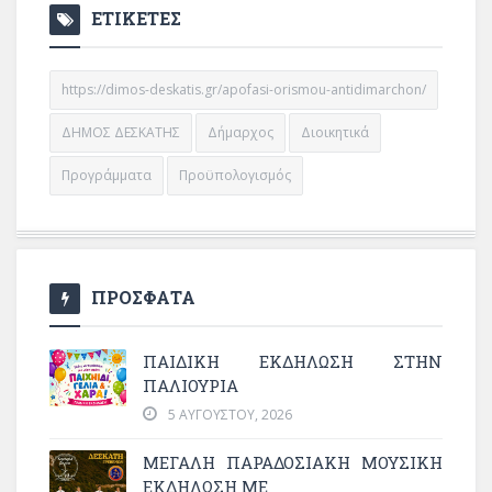
ΕΤΙΚΕΤΕΣ
https://dimos-deskatis.gr/apofasi-orismou-antidimarchon/
ΔΗΜΟΣ ΔΕΣΚΑΤΗΣ
Δήμαρχος
Διοικητικά
Προγράμματα
Προϋπολογισμός
ΠΡΟΣΦΑΤΑ
ΠΑΙΔΙΚΗ ΕΚΔΗΛΩΣΗ ΣΤΗΝ
ΠΑΛΙΟΥΡΙΑ
5 ΑΥΓΟΎΣΤΟΥ, 2026
ΜΕΓΆΛΗ ΠΑΡΑΔΟΣΙΑΚΉ ΜΟΥΣΙΚΉ
ΕΚΔΉΛΩΣΗ ΜΕ