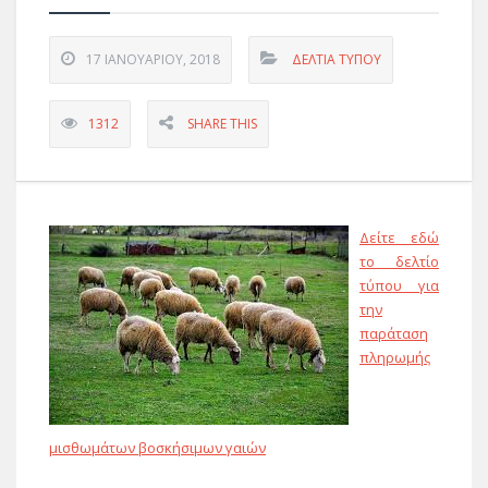
17 ΙΑΝΟΥΑΡΊΟΥ, 2018
ΔΕΛΤΊΑ ΤΎΠΟΥ
1312
SHARE THIS
Δείτε εδώ
το δελτίο
τύπου για
την
παράταση
πληρωμής
μισθωμάτων βοσκήσιμων γαιών