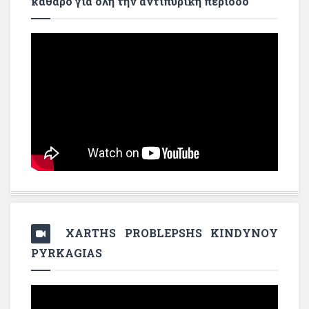
καθαρό για όλη την αντιπυρική περίοδο
XARTHS PROBLEPSHS KINDYNOY
PYRKAGIAS