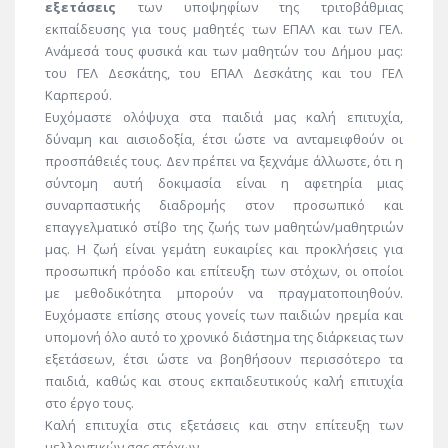
εξετάσεις
των υποψηφίων της τριτοβάθμιας
εκπαίδευσης για τους μαθητές των ΕΠΑΛ και των ΓΕΛ.
Ανάμεσά τους φυσικά και των μαθητών του Δήμου μας:
του ΓΕΛ Δεσκάτης, του ΕΠΑΛ Δεσκάτης και του ΓΕΛ
Καρπερού.
Ευχόμαστε ολόψυχα στα παιδιά μας καλή επιτυχία,
δύναμη και αισιοδοξία, έτσι ώστε να ανταμειφθούν οι
προσπάθειές τους. Δεν πρέπει να ξεχνάμε άλλωστε, ότι η
σύντομη αυτή δοκιμασία είναι η αφετηρία μιας
συναρπαστικής διαδρομής στον προσωπικό και
επαγγελματικό στίβο της ζωής των μαθητών/μαθητριών
μας. Η ζωή είναι γεμάτη ευκαιρίες και προκλήσεις για
προσωπική πρόοδο και επίτευξη των στόχων, οι οποίοι
με μεθοδικότητα μπορούν να πραγματοποιηθούν.
Ευχόμαστε επίσης στους γονείς των παιδιών ηρεμία και
υπομονή όλο αυτό το χρονικό διάστημα της διάρκειας των
εξετάσεων, έτσι ώστε να βοηθήσουν περισσότερο τα
παιδιά, καθώς και στους εκπαιδευτικούς καλή επιτυχία
στο έργο τους.
Καλή επιτυχία στις εξετάσεις και στην επίτευξη των
μελλοντικών σας στόχων.