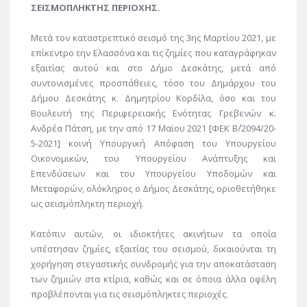
ΣΕΙΣΜΟΠΛΗΚΤΗΣ ΠΕΡΙΟΧΗΣ.
Μετά τον καταστρεπτικό σεισμό της 3ης Μαρτίου 2021, με
επίκεντρο την Ελασσόνα και τις ζημίες που καταγράφηκαν
εξαιτίας αυτού και στο Δήμο Δεσκάτης, μετά από
συντονισμένες προσπάθειες, τόσο του Δημάρχου του
Δήμου Δεσκάτης κ. Δημητρίου Κορδίλα, όσο και του
Βουλευτή της Περιφερειακής Ενότητας Γρεβενών κ.
Ανδρέα Πάτση, με την από 17 Μαϊου 2021 [ΦΕΚ Β΄/2094/20-
5-2021] κοινή Υπουργική Απόφαση του Υπουργείου
Οικονομικών, του Υπουργείου Ανάπτυξης και
Επενδύσεων και του Υπουργείου Υποδομών και
Μεταφορών, ολόκληρος ο Δήμος Δεσκάτης, οριοθετήθηκε
ως σεισμόπληκτη περιοχή.
Κατόπιν αυτών, οι ιδιοκτήτες ακινήτων τα οποία
υπέστησαν ζημίες, εξαιτίας του σεισμού, δικαιούνται τη
χορήγηση στεγαστικής συνδρομής για την αποκατάσταση
των ζημιών στα κτίρια, καθώς και σε όποια άλλα οφέλη
προβλέπονται για τις σεισμόπληκτες περιοχές.