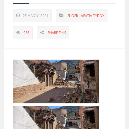
25 ΜΑΪ́ΟΥ, 2021
SLIDER
,
ΔΕΛΤΊΑ ΤΎΠΟΥ
983
SHARE THIS