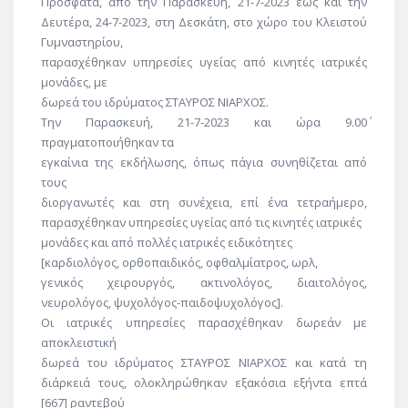
Πρόσφατα, από την Παρασκευή, 21-7-2023 έως και την
Δευτέρα, 24-7-2023, στη Δεσκάτη, στο χώρο του Κλειστού
Γυμναστηρίου,
παρασχέθηκαν υπηρεσίες υγείας από κινητές ιατρικές
μονάδες, με
δωρεά του ιδρύματος ΣΤΑΥΡΟΣ ΝΙΑΡΧΟΣ.
Την Παρασκευή, 21-7-2023 και ώρα 9.00΄
πραγματοποιήθηκαν τα
εγκαίνια της εκδήλωσης, όπως πάγια συνηθίζεται από
τους
διοργανωτές και στη συνέχεια, επί ένα τετραήμερο,
παρασχέθηκαν υπηρεσίες υγείας από τις κινητές ιατρικές
μονάδες και από πολλές ιατρικές ειδικότητες
[καρδιολόγος, ορθοπαιδικός, οφθαλμίατρος, ωρλ,
γενικός χειρουργός, ακτινολόγος, διαιτολόγος,
νευρολόγος, ψυχολόγος-παιδοψυχολόγος].
Οι ιατρικές υπηρεσίες παρασχέθηκαν δωρεάν με
αποκλειστική
δωρεά του ιδρύματος ΣΤΑΥΡΟΣ ΝΙΑΡΧΟΣ και κατά τη
διάρκειά τους, ολοκληρώθηκαν εξακόσια εξήντα επτά
[667] ραντεβού