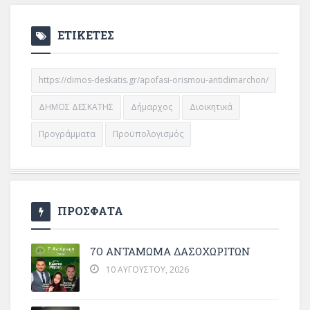
ΕΤΙΚΕΤΕΣ
https://dimos-deskatis.gr/apofasi-orismou-antidimarchon/
ΔΗΜΟΣ ΔΕΣΚΑΤΗΣ
Δήμαρχος
Διοικητικά
Προγράμματα
Προϋπολογισμός
ΠΡΟΣΦΑΤΑ
7Ο ΑΝΤΆΜΩΜΑ ΔΑΣΟΧΩΡΙΤΏΝ
10 ΑΥΓΟΎΣΤΟΥ, 2026