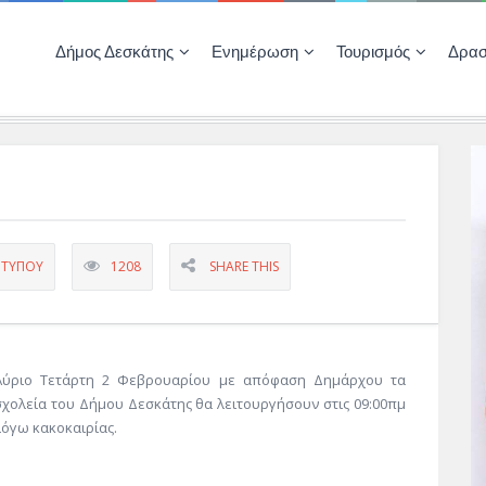
Δήμος Δεσκάτης
Ενημέρωση
Τουρισμός
Δρασ
Ποιότητας Ζωής
ΚΕΝΤΡΟ ΚΟΙΝΟΤΗΤΑΣ ΔΕΣΚΑΤΗΣ
Δημοπρασίες-Διαγωνισμοί – Έργα
Απολογισμοί – Ισολογισμοί Δήμου
Δηλώσεις περιουσιακής κατάστασης αιρετών
ΚΕΝΤΡΟ ΚΟΙΝΟΤΗΤΑΣ – ΠΛΗΡΟΦΟΡΗΣΗ
 ΤΎΠΟΥ
1208
SHARE THIS
Αύριο Τετάρτη 2 Φεβρουαρίου με απόφαση Δημάρχου τα
σχολεία του Δήμου Δεσκάτης θα λειτουργήσουν στις 09:00πμ
λόγω κακοκαιρίας.